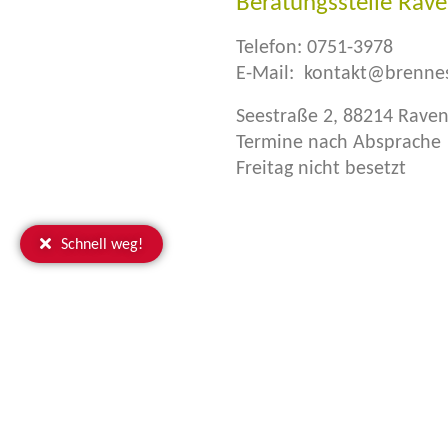
Beratungsstelle Rav
Telefon:
0751-3978
E-Mail:
kontakt@brennes
Seestraße 2, 88214 Rave
Termine nach Absprache
Freitag nicht besetzt
Schnell weg!
Ravensb
Email: k
Biberach
Email: k