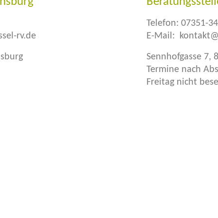
ensburg
Beratungsstell
Telefon:
07351-3
sel-rv.de
E-Mail:
kontakt@
nsburg
Sennhofgasse 7, 
Termine nach Ab
Freitag nicht bese
urg
: Tel.: 0751 3978
Spendenkonto Ravensburg
ontakt@brennessel-rv.de
Brennessel e.V.
: Tel.: 07351 3470350
IBAN: DE16650501100048047094
ontakt@brennessel-bc.de
BIC: SOLADES1RVB
Kreissparkasse Ravensburg