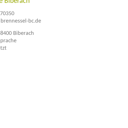
e Biberach
470350
brennessel-bc.de
88400 Biberach
sprache
tzt
Spendenkonto Biberach
Brennessel e.V.
IBAN: DE37654500700008484233
BIC: SBCRDE66XXX
Kreissparkasse Biberach