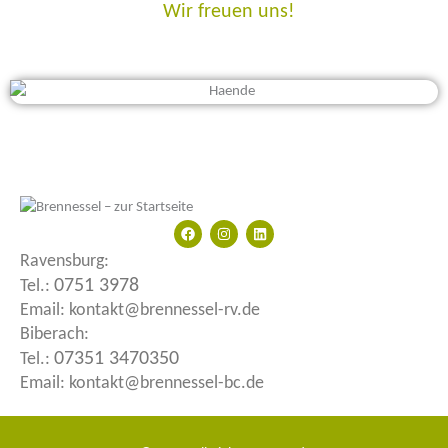
Wir freuen uns!
F
I
L
a
n
i
c
s
n
Ravensburg:
e
t
k
b
a
e
0751 3978
Tel.:
o
g
d
Email: kontakt@brennessel-rv.de
o
r
i
k
a
n
Biberach:
m
07351 3470350
Tel.:
Email: kontakt@brennessel-bc.de